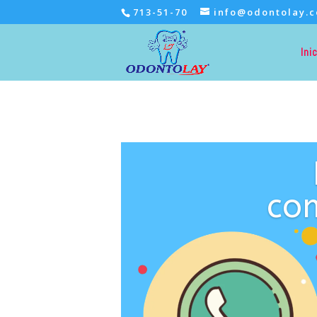
713-51-70
info@odontolay.
Ini
co