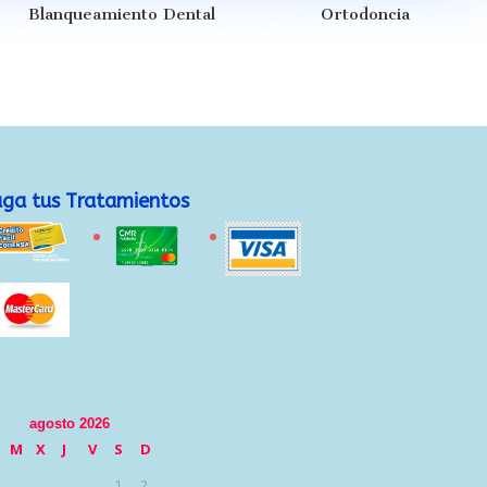
Blanqueamiento Dental
Ortodoncia
ga tus Tratamientos
agosto 2026
M
X
J
V
S
D
1
2