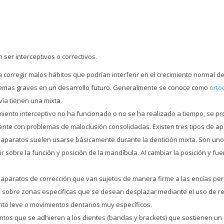
ser interceptivos o correctivos.
 a corregir malos hábitos que podrían interferir en el crecimiento normal d
lemas graves en un desarrollo futuro. Generalmente se conoce como
orto
ía tienen una mixta.
miento interceptivo no ha funcionado o no se ha realizado a tiempo, se pro
ente con problemas de maloclusión consolidadas. Existen tres tipos de ap
e aparatos suelen usarse básicamente durante la dentición mixta. Son u
luir sobre la función y posición de la mandíbula. Al cambiar la posición y
 aparatos de corrección que van sujetos de manera firme a las encías per
 sobre zonas específicas que se desean desplazar mediante el uso de resor
nto leve o movimientos dentarios muy específicos.
ntos que se adhieren a los dientes (bandas y brackets) que sostienen un 