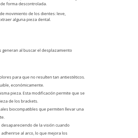
 de forma descontrolada.
de movimiento de los dientes: leve,
xtraer alguna pieza dental.
cos generan al buscar el desplazamiento
lores para que no resulten tan antiestéticos.
equible, económicamente.
misma pieza. Esta modificación permite que se
ieza de los brackets.
ales biocompatibles que permiten llevar una
te.
te desapareciendo de la visión cuando
adherirse al arco, lo que mejora los