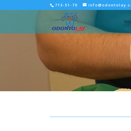
713-51-70
info@odontolay.
Ini