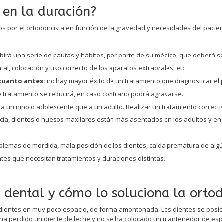
 en la duración?
os por el ortodoncista en función de la gravedad y necesidades del pacien
ibirá una serie de pautas y hábitos, por parte de su médico, que deberá se
al, colocación y uso correcto de los aparatos extraorales, etc.
cuanto antes:
no hay mayor éxito de un tratamiento que diagnosticar el p
tratamiento se reducirá, en caso contrario podrá agravarse.
 a un niño o adolescente que a un adulto. Realizar un tratamiento correc
cía, dientes o huesos maxilares están más asentados en los adultos y en
blemas de mordida, mala posición de los dientes, caída prematura de alg
ntes que necesitan tratamientos y duraciones distintas.
 dental y cómo lo soluciona la orto
os dientes en muy poco espacio, de forma amontonada. Los dientes se pos
ha perdido un diente de leche y no se ha colocado un mantenedor de espa