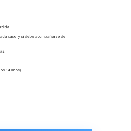
rdida.
n cada caso, y si debe acompañarse de
as.
los 14 años).