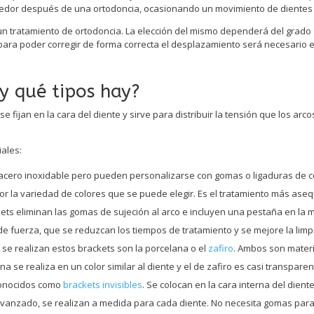
tenedor después de una ortodoncia, ocasionando un movimiento de dientes
 un tratamiento de ortodoncia. La elección del mismo dependerá del grado 
ara poder corregir de forma correcta el desplazamiento será necesario e
y qué tipos hay?
fijan en la cara del diente y sirve para distribuir la tensión que los ar
ales:
acero inoxidable pero pueden personalizarse con gomas o ligaduras de co
por la variedad de colores que se puede elegir. Es el tratamiento más as
kets eliminan las gomas de sujeción al arco e incluyen una pestaña en la 
 de fuerza, que se reduzcan los tiempos de tratamiento y se mejore la limp
e se realizan estos brackets son la porcelana o el
zafiro
. Ambos son materi
a se realiza en un color similar al diente y el de zafiro es casi transparen
conocidos como
brackets invisibles
. Se colocan en la cara interna del dien
vanzado, se realizan a medida para cada diente. No necesita gomas para 