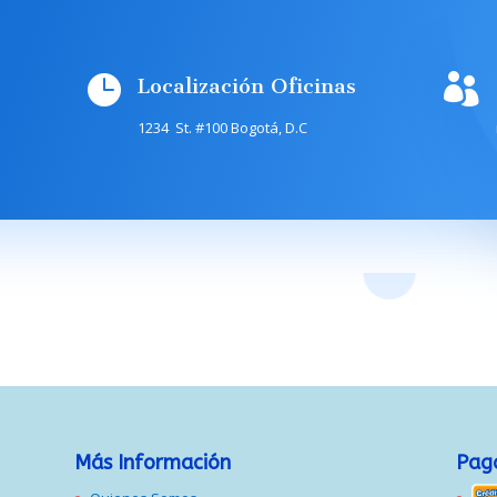


Localización Oficinas
1234 St. #100 Bogotá, D.C
Más Información
Paga