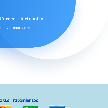
Correo Electrónico
info@odontolay.com
 tus Tratamientos