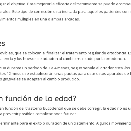
r el objetivo. Para mejorar la eficacia del tratamiento se puede acompa
rales. Este tipo de corrección está indicada para aquellos pacientes con: 
ovimientos múltiples en una o ambas arcadas.
es
vibles, que se colocan al finalizar el tratamiento regular de ortodoncia
 la encía y los huesos se adapten al cambio realizado por la ortodoncia.
ua durante un período de 3 a 4 meses, según señale el ortodoncista -los
ntes 12 meses se establecerán unas pautas para usar estos aparatos de 
s gingivales se adapten al cambio producido.
n función de la edad?
en función del trastorno bucodental que se debe corregir, la edad no es un 
a a prevenir posibles complicaciones futuras.
eterminante para el éxito o duración de un tratamiento. Algunos movimien